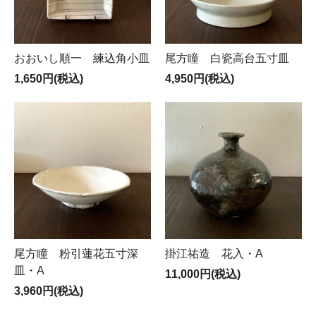
おおいし順一 練込角小皿
尾方瞳 白瓷高台五寸皿
1,650円(税込)
4,950円(税込)
尾方瞳 粉引蓮花五寸深
掛江祐造 花入・A
皿・A
11,000円(税込)
3,960円(税込)