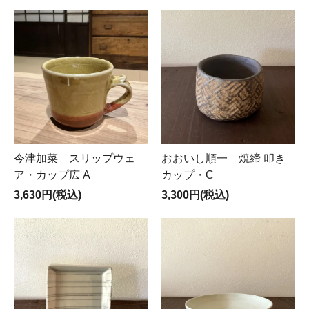
きるだけ個別に撮影しUPしています。
・
🔹海外のお客様も、ZenMarket の海外販売代行システム
により、スムーズにお買い物できます。
This online shopping site supports ZenMarket
international shipping.
今津加菜 スリップウェ
おおいし順一 焼締 叩き
ア・カップ広 A
カップ・C
3,630円(税込)
3,300円(税込)