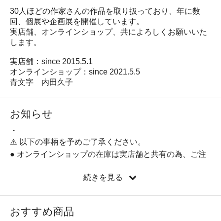
30人ほどの作家さんの作品を取り扱っており、年に数
回、個展や企画展を開催しています。
実店舗、オンラインショップ、共によろしくお願いいた
します。
実店舗：since 2015.5.1
オンラインショップ：since 2021.5.5
青文字 内田久子
お知らせ
・
⚠️ 以下の事柄を予めご了承ください。
● オンラインショップの在庫は実店舗と共有の為、ご注
文の品が実店舗で売れて欠品の際はご連絡いたします。
● 画像の色 ： 実物の色と若干違う点は説明で補足してい
続きを見る
ます。
● サイズ ： 1～3ミリの誤差は大体の目安ということでご
了承ください。
おすすめ商品
※同一アイテムでも絵柄や色味､印象が異なる場合は、で