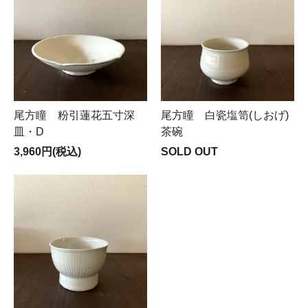
尾方瞳 粉引蓮花五寸深
尾方瞳 白瓷塩笥(しおげ)
皿・D
茶碗
3,960円(税込)
SOLD OUT