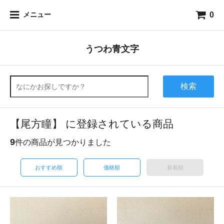
0
メニュー
うつわ青文字
検索
【尾方瞳】 に登録されている商品
9
件の商品が見つかりました
おすすめ順
価格順
新着順