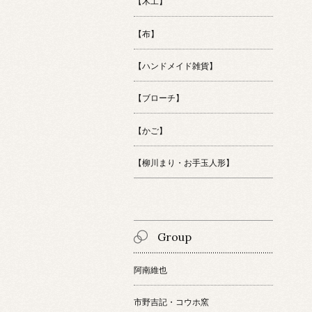
【木工】
【布】
【ハンドメイド雑貨】
【ブローチ】
【かご】
【柳川まり・お手玉人形】
Group
阿南維也
市野吉記・コウホ窯