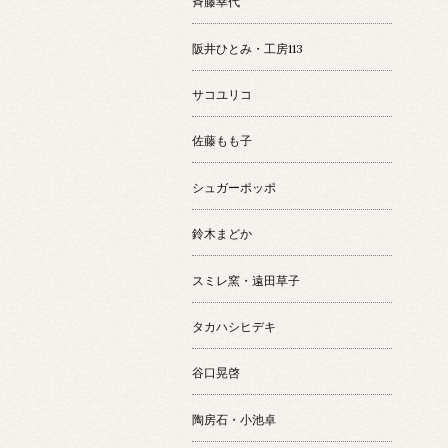
斉藤幸代
阪井ひとみ・工房113
サコユリコ
佐藤もも子
シュガーポッポ
鈴木まどか
スミレ窯・遠田草子
タカハシヒデキ
谷口晃啓
陶房石・小池卓