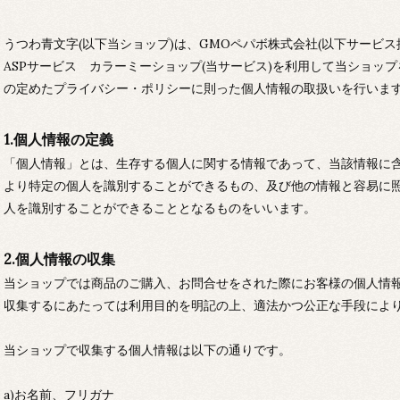
うつわ青文字(以下当ショップ)は、
GMOペパボ株式会社
(以下サービ
ASPサービス
カラーミーショップ
(当サービス)を利用して当ショッ
の定めた
プライバシー・ポリシー
に則った個人情報の取扱いを行いま
1.個人情報の定義
「個人情報」とは、生存する個人に関する情報であって、当該情報に
より特定の個人を識別することができるもの、及び他の情報と容易に
人を識別することができることとなるものをいいます。
2.個人情報の収集
当ショップでは商品のご購入、お問合せをされた際にお客様の個人情
収集するにあたっては利用目的を明記の上、適法かつ公正な手段によ
当ショップで収集する個人情報は以下の通りです。
a)お名前、フリガナ