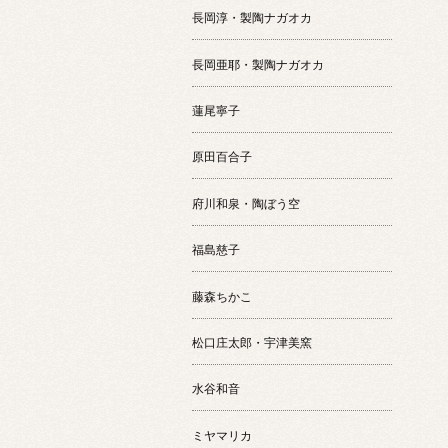
長岡淳・製陶ナガオカ
長岡亜耶・製陶ナガオカ
蓮尾寧子
原田百合子
府川和泉・陶ぼう空
福島慈子
藤森ちかこ
松口庄太郎・宇津美窯
水谷和音
ミヤマリカ