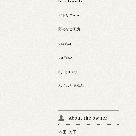
kohada works
アトリエasa
野のかご工房
casetta
La *eko
fuji-gallery
ふじもとまゆみ
About the owner
内田 久子