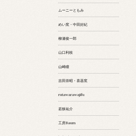
ムーニーともみ
めい窯・中田好紀
柳瀬俊一郎
山口利枝
山崎瞳
吉田崇昭・喜器窯
rutawarawajifu
若狭祐介
工房Baum