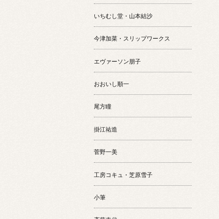
いちむし堂・山本結沙
今津加菜・スリップワークス
エヴァーソン朋子
おおいし順一
尾方瞳
掛江祐造
菅野一美
工房コキュ・芝原雪子
小筆