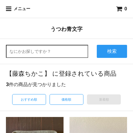
0
メニュー
うつわ青文字
検索
【藤森ちかこ】 に登録されている商品
3
件の商品が見つかりました
おすすめ順
価格順
新着順