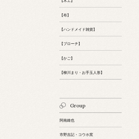
【木工】
【布】
【ハンドメイド雑貨】
【ブローチ】
【かご】
【柳川まり・お手玉人形】
Group
阿南維也
市野吉記・コウホ窯