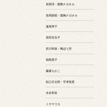
長岡淳・製陶ナガオカ
長岡亜耶・製陶ナガオカ
蓮尾寧子
原田百合子
府川和泉・陶ぼう空
福島慈子
藤森ちかこ
松口庄太郎・宇津美窯
水谷和音
ミヤマリカ