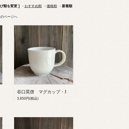
並び順を変更 ]
-
おすすめ順
-
価格順
-
新着順
次のページへ
谷口晃啓 マグカップ・J
3,850円(税込)