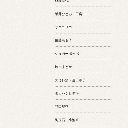
斉藤幸代
阪井ひとみ・工房113
サコユリコ
佐藤もも子
シュガーポッポ
鈴木まどか
スミレ窯・遠田草子
タカハシヒデキ
谷口晃啓
陶房石・小池卓