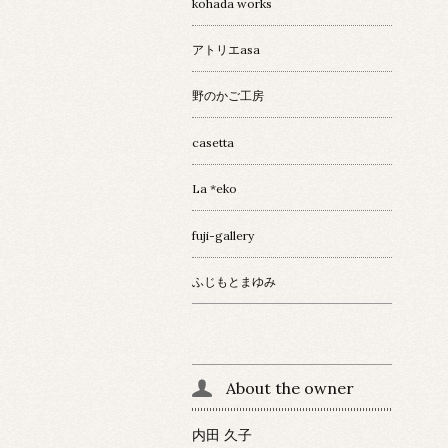
kohada works
アトリエasa
野のかご工房
casetta
La *eko
fuji-gallery
ふじもとまゆみ
About the owner
内田 久子