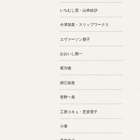
いちむし堂・山本結沙
今津加菜・スリップワークス
エヴァーソン朋子
おおいし順一
尾方瞳
掛江祐造
菅野一美
工房コキュ・芝原雪子
小筆