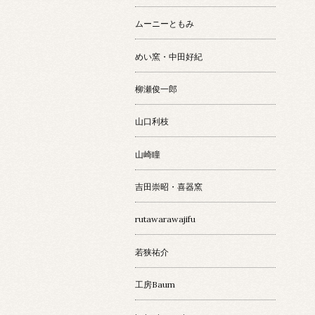
ムーニーともみ
めい窯・中田好紀
柳瀬俊一郎
山口利枝
山崎瞳
吉田崇昭・喜器窯
rutawarawajifu
若狭祐介
工房Baum