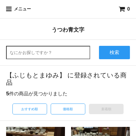
0
メニュー
うつわ青文字
検索
【ふじもとまゆみ】 に登録されている商
品
5
件の商品が見つかりました
おすすめ順
価格順
新着順