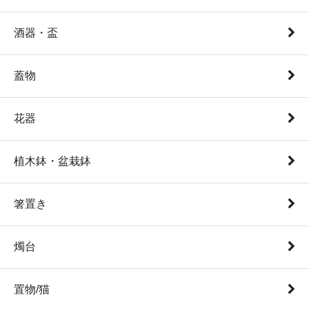
酒器・盃
蓋物
花器
植木鉢・盆栽鉢
箸置き
燭台
置物/猫