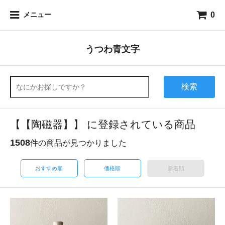
0
メニュー
うつわ青文字
検索
【【陶磁器】】 に登録されている商品
1508
件の商品が見つかりました
おすすめ順
価格順
新着順