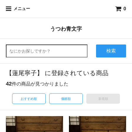
0
メニュー
うつわ青文字
検索
【蓮尾寧子】 に登録されている商品
42
件の商品が見つかりました
おすすめ順
価格順
新着順