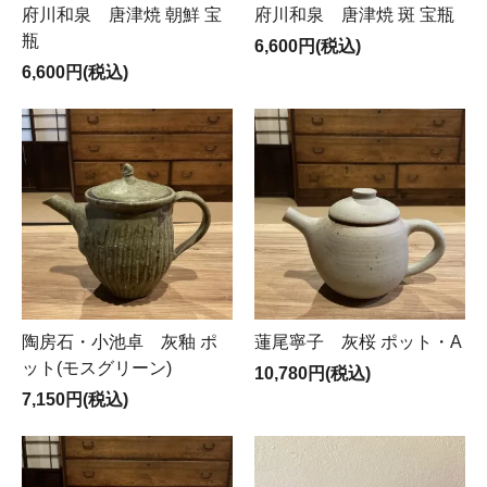
府川和泉 唐津焼 朝鮮 宝
府川和泉 唐津焼 斑 宝瓶
瓶
6,600円(税込)
6,600円(税込)
陶房石・小池卓 灰釉 ポ
蓮尾寧子 灰桜 ポット・A
ット(モスグリーン)
10,780円(税込)
7,150円(税込)