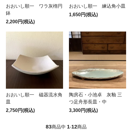
おおいし順一 ワラ灰楕円
おおいし順一 練込角小皿
鉢
1,650円(税込)
2,200円(税込)
おおいし順一 磁器流水角
陶房石・小池卓 灰釉 三
皿
つ足舟形長皿・中
2,750円(税込)
3,300円(税込)
83
1
12
商品中
-
商品