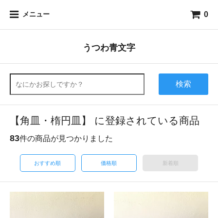
0
メニュー
うつわ青文字
検索
【角皿・楕円皿】 に登録されている商品
83
件の商品が見つかりました
おすすめ順
価格順
新着順