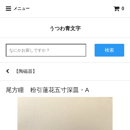
0
メニュー
うつわ青文字
検索
【陶磁器】
尾方瞳 粉引蓮花五寸深皿・A