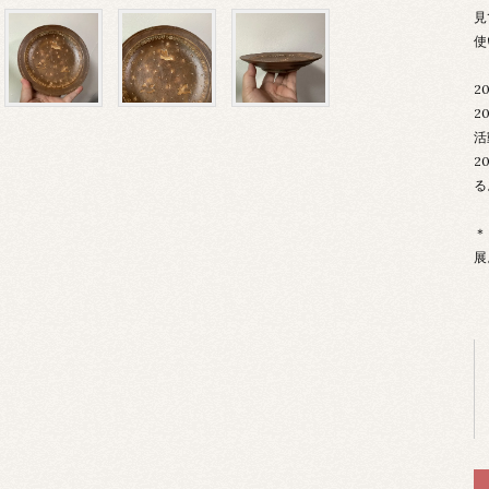
見
使
2
2
活
2
る
＊
展