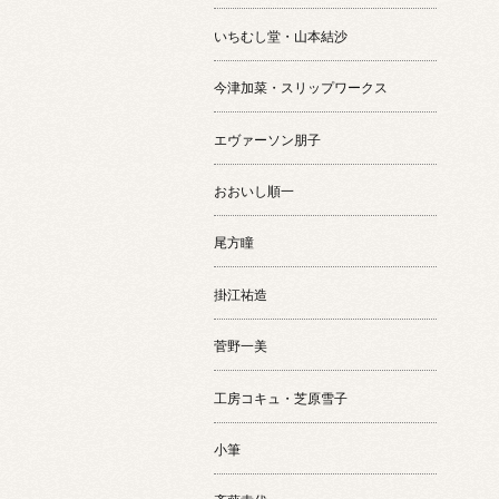
いちむし堂・山本結沙
今津加菜・スリップワークス
エヴァーソン朋子
おおいし順一
尾方瞳
掛江祐造
菅野一美
工房コキュ・芝原雪子
小筆