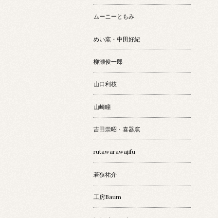
ムーニーともみ
めい窯・中田好紀
柳瀬俊一郎
山口利枝
山崎瞳
吉田崇昭・喜器窯
rutawarawajifu
若狭祐介
工房Baum