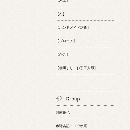
【木工】
【布】
【ハンドメイド雑貨】
【ブローチ】
【かご】
【柳川まり・お手玉人形】
Group
阿南維也
市野吉記・コウホ窯