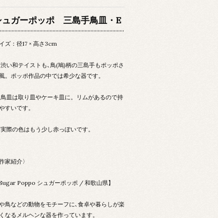
シュガーポッポ 三島手鳥皿・E
イズ：径17 × 高さ3cm
 渋い和テイストも､鳥(鳩)柄の三島手もポッポさ
風。ポッポ作品の中では希少な器です。
 鳥皿は取り皿やケーキ皿に。リムがあるので持
やすいです。
 実際の色はもう少し赤っぽいです。
作家紹介〉
Sugar Poppo シュガーポッポ / 和歌山県】
や鳥などの動物をモチーフに､食卓や暮らしが楽
くなるメルヘンな器を作っています。