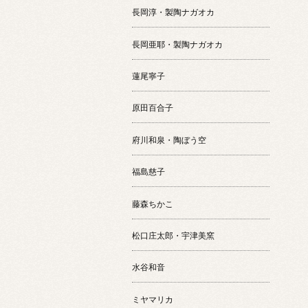
長岡淳・製陶ナガオカ
長岡亜耶・製陶ナガオカ
蓮尾寧子
原田百合子
府川和泉・陶ぼう空
福島慈子
藤森ちかこ
松口庄太郎・宇津美窯
水谷和音
ミヤマリカ