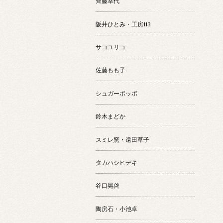
斉藤幸代
阪井ひとみ・工房113
サコユリコ
佐藤もも子
シュガーポッポ
鈴木まどか
スミレ窯・遠田草子
タカハシヒデキ
谷口晃啓
陶房石・小池卓