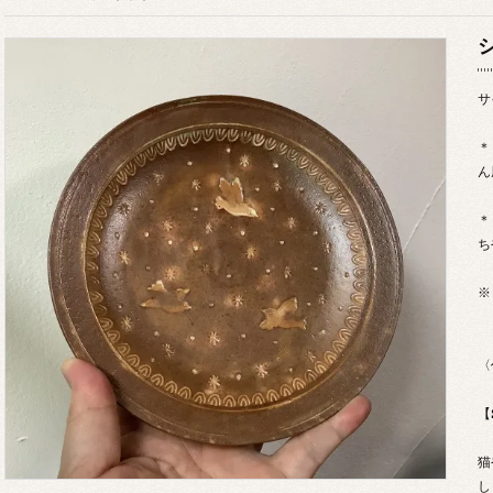
サ
＊
ん
＊
ち
※
〈
【
猫
し