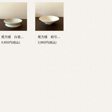
尾方瞳 白瓷高台五寸皿
尾方瞳 粉引蓮花五寸深皿・A
4,950円(税込)
3,960円(税込)