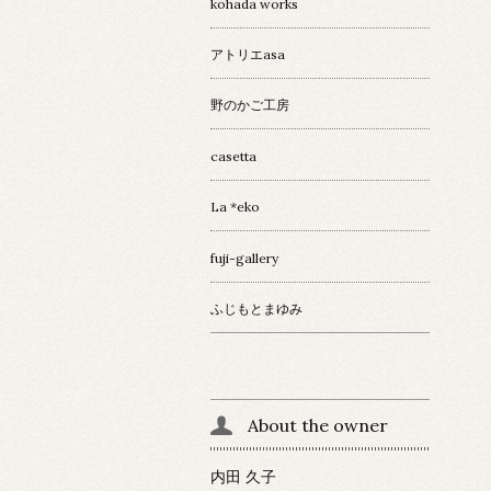
kohada works
アトリエasa
野のかご工房
casetta
La *eko
fuji-gallery
ふじもとまゆみ
About the owner
内田 久子